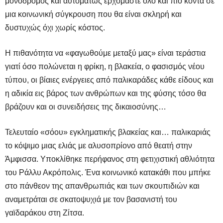
μονόδρομος και αυτομάτως ερχόμαστε όλο και πιο κοντά σε
μια κοινωνική σύγκρουση που θα είναι σκληρή και
δυστυχώς όχι χωρίς κόστος.
Η πιθανότητα να «φαγωθούμε μεταξύ μας» είναι τεράστια
γιατί όσο πολώνεται η φρίκη, η βλακεία, ο φασισμός νέου
τύπου, οι βίαιες ενέργειες από παλικαράδες κάθε είδους και
η αδικία εις βάρος των ανθρώπων και της φύσης τόσο θα
βράζουν και οι συνειδήσεις της δικαιοσύνης…
Τελευταίο «σόου» εγκληματικής βλακείας και… παλικαριάς
το κόψιμο μιας ελιάς με αλυσοπρίονο από θεατή στην
Άμφισσα. Υποκλίθηκε περήφανος στη φετιχιστική αθλιότητα
του Ράλλυ Ακρόπολις. Ένα κοινωνικό κατακάθι που μπήκε
στο πάνθεον της απανθρωπιάς και των σκουπιδιών και
αναμετράται σε σκατοψυχιά με τον βασανιστή του
γαϊδαράκου στη Ζίτσα.